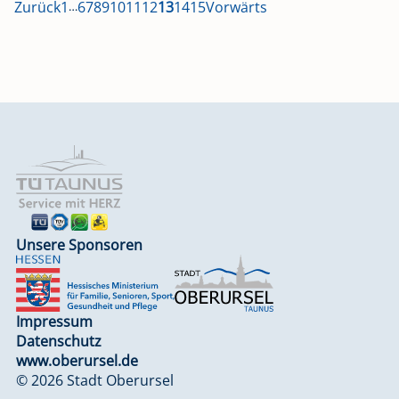
Zurück
1
…
6
7
8
9
10
11
12
13
14
15
Vorwärts
Unsere Sponsoren
Impressum
Datenschutz
www.oberursel.de
© 2026 Stadt Oberursel